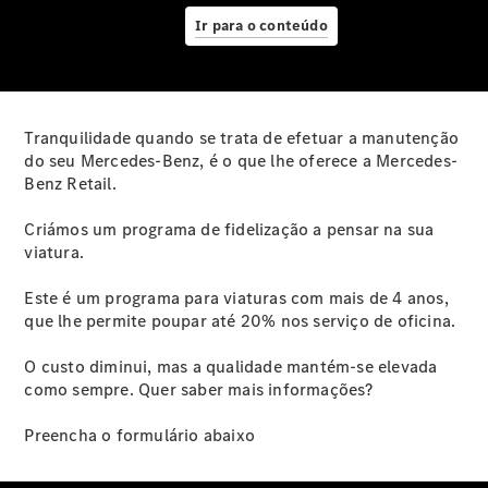
Assistência
Ir para o conteúdo
em estrada
Contratos
de Serviço
Peças e
Acessórios
Tranquilidade quando se trata de efetuar a manutenção
Collection
do seu Mercedes-Benz, é o que lhe oferece a Mercedes-
Manuais de
Benz Retail.
Condutor
Ações de
Criámos um programa de fidelização a pensar na sua
Serviço
viatura.
Garantia
Este é um programa para viaturas com mais de 4 anos,
que lhe permite poupar até 20% nos serviço de oficina.
O custo diminui, mas a qualidade mantém-se elevada
como sempre. Quer saber mais informações?
Preencha o formulário abaixo
Sobre nós