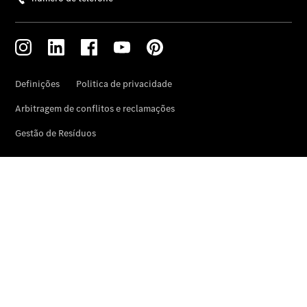
Campanhas e
Destaques
CLE Cabrio
Novo AMG
GT Coupé
Business
Solutions
Campanha
Santogal
Mercedes-
Benz